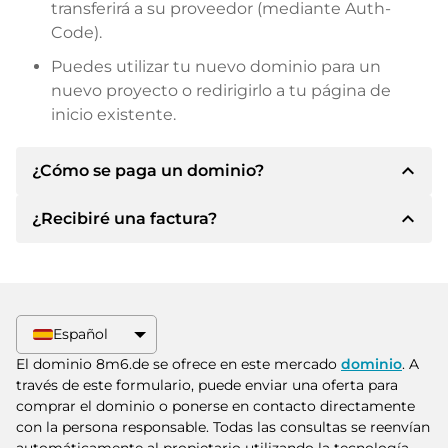
transferirá a su proveedor (mediante Auth-
Code).
Puedes utilizar tu nuevo dominio para un
nuevo proyecto o redirigirlo a tu página de
inicio existente.
expand_less
¿Cómo se paga un dominio?
expand_less
¿Recibiré una factura?
Tras llegar a un acuerdo, el propietario le
informará de los detalles del pago. A
continuación, el propietario le facilitará los datos
Sí, el vendedor le enviará la factura
bancarios SEPA y, si lo desea, también le ofrecerá
correspondiente. Para precios de compra
Paypal u otros métodos de pago.
superiores, también recibirá un contrato de
Español
compra adicional si lo solicita.
Indique siempre el nombre de dominio y el
El dominio 8m6.de se ofrece en este mercado
dominio
. A
número de factura al realizar la transferencia.
través de este formulario, puede enviar una oferta para
comprar el dominio o ponerse en contacto directamente
con la persona responsable. Todas las consultas se reenvían