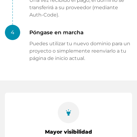
Una vez recibido el pago, el dominio se
transferirá a su proveedor (mediante
Auth-Code).
4
Póngase en marcha
Puedes utilizar tu nuevo dominio para un
proyecto o simplemente reenviarlo a tu
página de inicio actual.
highlight
Mayor visibilidad